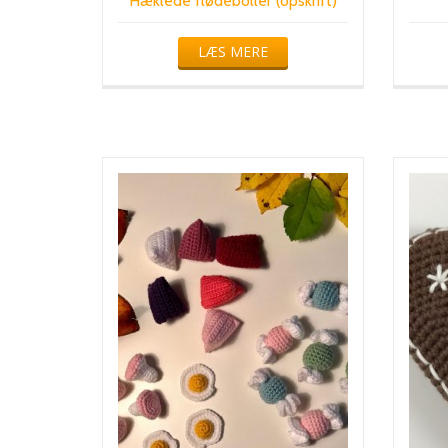
Hæklede flødeboller (opskrift)
LÆS MERE