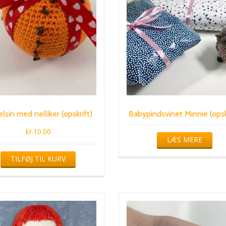
lsin med nelliker (opskrift)
Babypindsvinet Minnie (opsk
kr.
10.00
LÆS MERE
TILFØJ TIL KURV