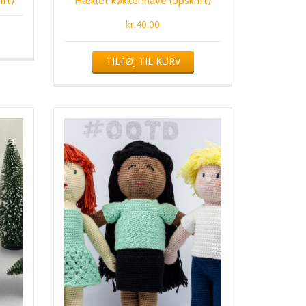
ift)
Hæklet køkkenhave (opskrift)
kr.
40.00
TILFØJ TIL KURV