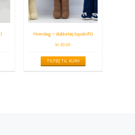
t)
Hverdag – dukketøj (opskrift)
kr.
30.00
TILFØJ TIL KURV