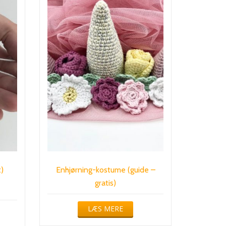
)
Enhjørning-kostume (guide –
gratis)
LÆS MERE