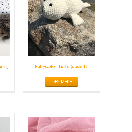
rift)
Babysælen Luffe (opskrift)
LÆS MERE