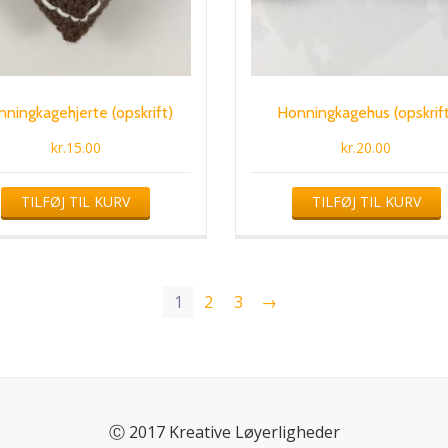
ningkagehjerte (opskrift)
Honningkagehus (opskrif
kr.
15.00
kr.
20.00
TILFØJ TIL KURV
TILFØJ TIL KURV
1
2
3
→
Ⓒ 2017 Kreative Løyerligheder