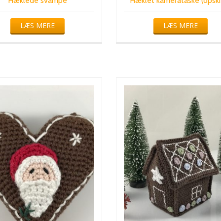
Hæklede svampe
Hæklet kamerataske (opskr
LÆS MERE
LÆS MERE