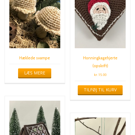
Hæklede svampe
Honningkagehjerte
(opskrift)
LÆS MERE
kr.
15.00
TILFØJ TIL KURV