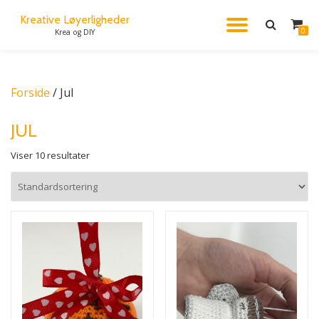
Kreative Løyerligheder
FLIP
0
Krea og DIY
Videre
til
NAVIG
indhold
Forside
/ Jul
JUL
Viser 10 resultater