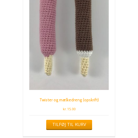
Twister og mælkedreng (opskrift)
kr.
15.00
TILFØJ TIL KURV