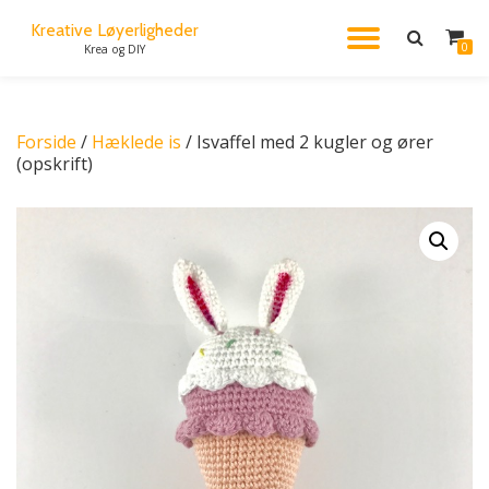
Kreative Løyerligheder
FLIP
0
Krea og DIY
Videre
til
NAVIG
indhold
Forside
/
Hæklede is
/ Isvaffel med 2 kugler og ører
(opskrift)