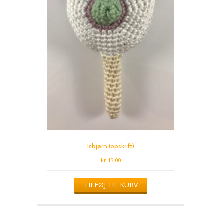
Isbjørn (opskrift)
kr.
15.00
TILFØJ TIL KURV