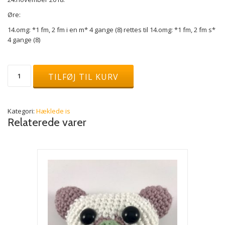
Øre:
14.omg: *1 fm, 2 fm i en m* 4 gange (8) rettes til 14.omg: *1 fm, 2 fm s*
4 gange (8)
Isvaffel
TILFØJ TIL KURV
med
2
kugler
og
Kategori:
Hæklede is
ører
Relaterede varer
(opskrift)
antal