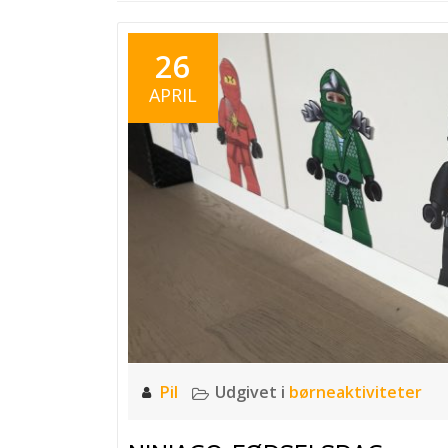
26
APRIL
Pil
Udgivet i
børneaktiviteter