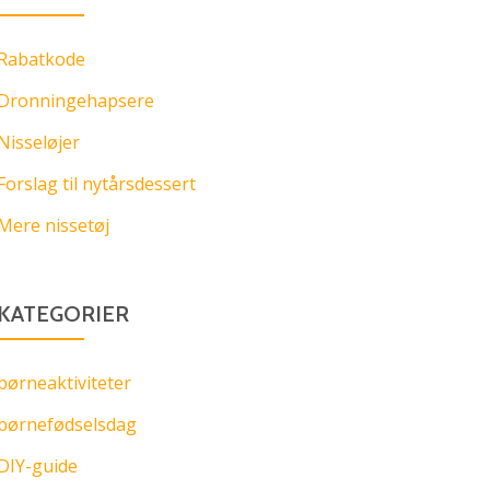
Rabatkode
Dronningehapsere
Nisseløjer
Forslag til nytårsdessert
Mere nissetøj
KATEGORIER
børneaktiviteter
børnefødselsdag
DIY-guide