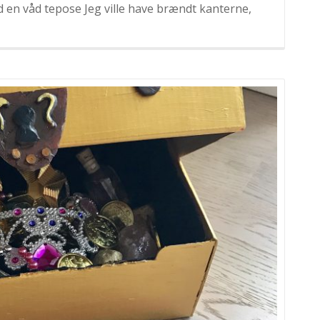
 en våd tepose Jeg ville have brændt kanterne,
e
ratfest:
tekort