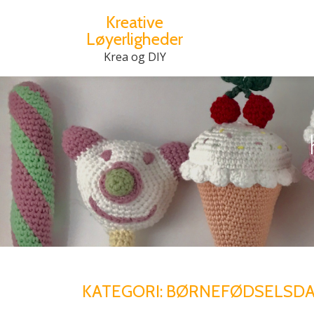
Kreative
Løyerligheder
Videre
til
Krea og DIY
indhold
KATEGORI:
BØRNEFØDSELSD