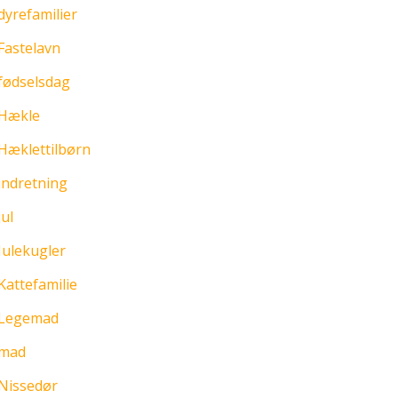
dyrefamilier
Fastelavn
fødselsdag
Hækle
Hæklettilbørn
indretning
jul
Julekugler
Kattefamilie
Legemad
mad
Nissedør