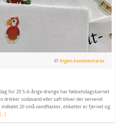
Ingen kommentarer
dag for 20 5-6-årige drenge har fødselsdagsbarnet
n drikker sodavand eller saft bliver der serveret
r indkøbt 20 små vandflasker, etiketter er fjernet og
Læs
[…]
mere
omPiratfest: