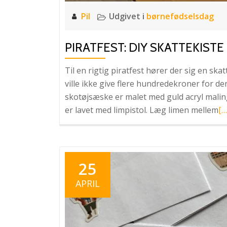
Pil
Udgivet i
børnefødselsdag
PIRATFEST: DIY SKATTEKISTE
Til en rigtig piratfest hører der sig en skat
ville ikke give flere hundredekroner for d
skotøjsæske er malet med guld acryl malin
L
er lavet med limpistol. Læg limen mellem
[…
m
om
DI
sk
25
APRIL