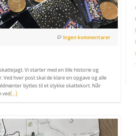
Ingen kommentarer
skattejagt. Vi starter med en lille historie og
r. Ved hver post skal de klare en opgave og alle
ldmønter byttes til et stykke skattekort. Når
Læs
n ved
[…]
mere
omPiratfest:
skattejagt