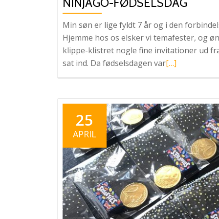
NINJAGO-FØDSELSDAG
Min søn er lige fyldt 7 år og i den forbin
Hjemme hos os elsker vi temafester, og øns
klippe-klistret nogle fine invitationer ud
Læs
sat ind. Da fødselsdagen var
[…]
mere
omNinjago-
fødselsdag
25
APRIL