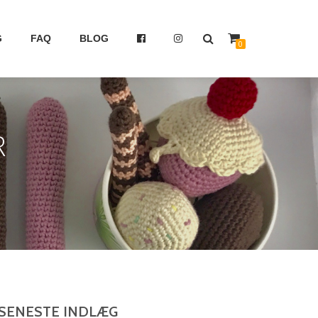
G
FAQ
BLOG
0
R
SENESTE INDLÆG