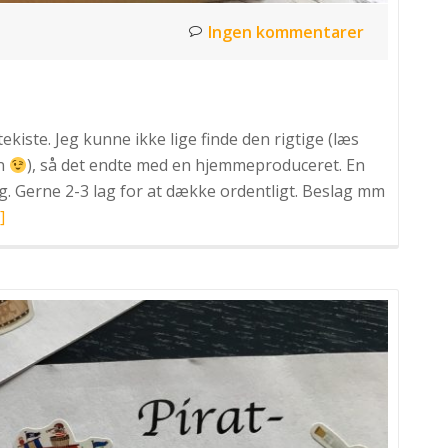
Ingen kommentarer
tekiste. Jeg kunne ikke lige finde den rigtige (læs
en
), så det endte med en hjemmeproduceret. En
g. Gerne 2-3 lag for at dække ordentligt. Beslag mm
æs
]
ere
Piratfest:
Y
attekiste