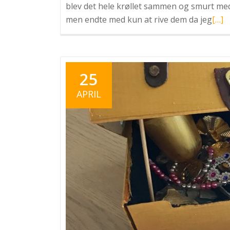
blev det hele krøllet sammen og smurt med
Læs
men endte med kun at rive dem da jeg
[…]
mer
omPi
DIY
skat
25
APRIL