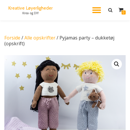
Kreative Løyerligheder
FLIP
0
Krea og DIY
Videre
til
NAVIG
indhold
Forside
/
Alle opskrifter
/ Pyjamas party – dukketøj
(opskrift)