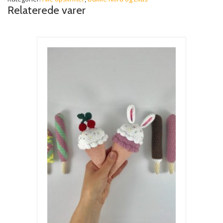
antal
Relaterede varer