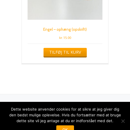
Engel – ophæng (opskrift)
kr.
15.00
TILFØJ TIL KURV
Ⓒ 2017 Kreative Løyerligheder
Dette website anvender cookies for at sikre at jeg giver dig
Sekundær
den bedst mulige oplevelse. Hvis du fortsætter med at bruge
dette site vil jeg antage at du er indforstået med det.
menu
Azera Shop
drevet af
WordPress
OK