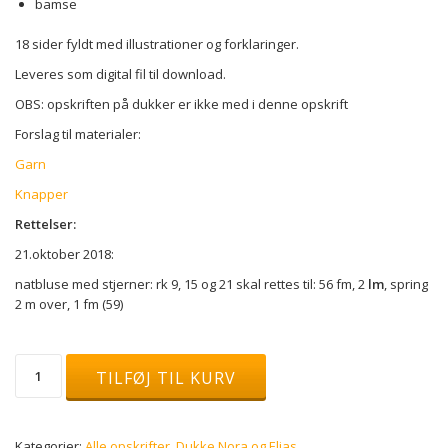
bamse
18 sider fyldt med illustrationer og forklaringer.
Leveres som digital fil til download.
OBS: opskriften på dukker er ikke med i denne opskrift
Forslag til materialer:
Garn
Knapper
Rettelser:
21.oktober 2018:
natbluse med stjerner: rk 9, 15 og 21 skal rettes til: 56 fm, 2
lm
, spring
2 m over, 1 fm (59)
Pyjamas
TILFØJ TIL KURV
party
-
dukketøj
(opskrift)
Kategorier:
Alle opskrifter
,
Dukke Nora og Elias