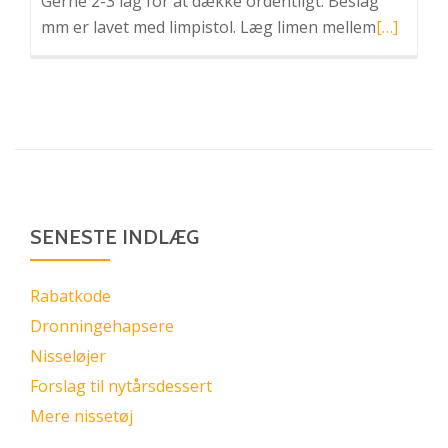
Gerne 2-3 lag for at dække ordentligt. Beslag
Læs
mm er lavet med limpistol. Læg limen mellem
[…]
mere
omPiratfe
DIY
skattekis
SENESTE INDLÆG
Rabatkode
Dronningehapsere
Nisseløjer
Forslag til nytårsdessert
Mere nissetøj