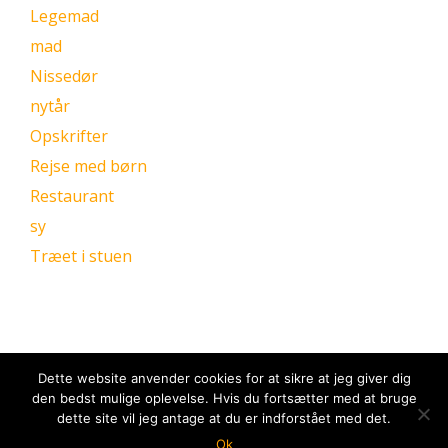
Legemad
mad
Nissedør
nytår
Opskrifter
Rejse med børn
Restaurant
sy
Træet i stuen
Dette website anvender cookies for at sikre at jeg giver dig
den bedst mulige oplevelse. Hvis du fortsætter med at bruge
dette site vil jeg antage at du er indforstået med det.
Ok