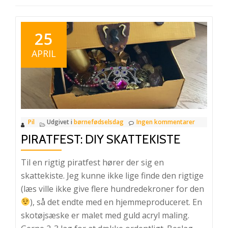
25
APRIL
Pil
Udgivet i
børnefødselsdag
Ingen kommentarer
PIRATFEST: DIY SKATTEKISTE
Til en rigtig piratfest hører der sig en
skattekiste. Jeg kunne ikke lige finde den rigtige
(læs ville ikke give flere hundredekroner for den
), så det endte med en hjemmeproduceret. En
skotøjsæske er malet med guld acryl maling.