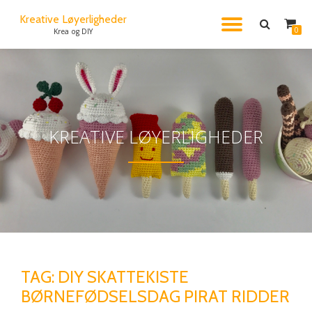
Kreative Løyerligheder
FLIP
0
Krea og DIY
Videre
til
NAVIG
indhold
KREATIVE LØYERLIGHEDER
TAG:
DIY SKATTEKISTE
BØRNEFØDSELSDAG PIRAT RIDDER