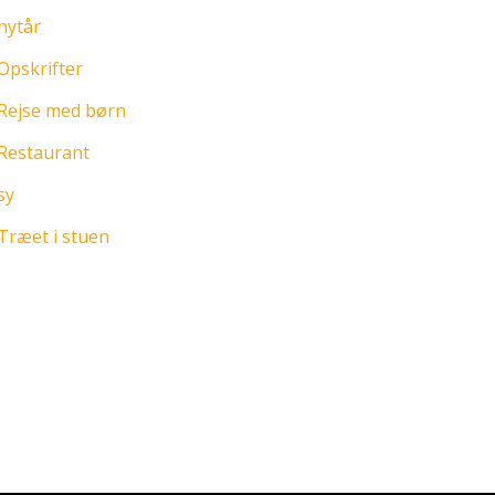
nytår
Opskrifter
Rejse med børn
Restaurant
sy
Træet i stuen