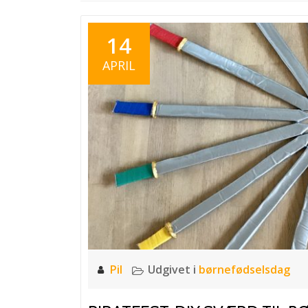
14
APRIL
Pil
Udgivet i
børnefødselsdag