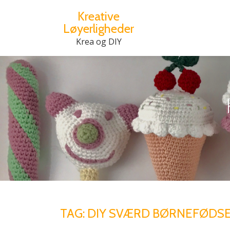
Kreative
Løyerligheder
Videre
til
Krea og DIY
indhold
TAG:
DIY SVÆRD BØRNEFØDSE