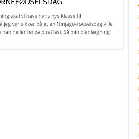
 BØRNEFØDSELSDAG
ing skal vi have hans nye klasse til
 jeg var sikker på at en Ninjago-fødselsdag ville
le han heller holde piratfest. Så min planlægning
s
re
iratfest:
rd
nefødselsdag