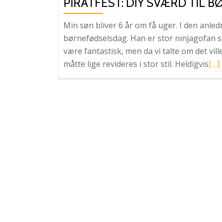
PIRATFEST: DIY SVÆRD TIL
Min søn bliver 6 år om få uger. I den anledn
børnefødselsdag. Han er stor ninjagofan så
være fantastisk, men da vi talte om det vil
Læ
måtte lige revideres i stor stil. Heldigvis
[…]
me
omP
Diy
svæ
til
bør