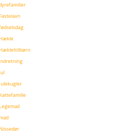
dyrefamilier
Fastelavn
fødselsdag
Hækle
Hæklettilbørn
indretning
jul
Julekugler
Kattefamilie
Legemad
mad
Nissedør