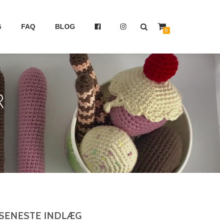
G
FAQ
BLOG
0
R
SENESTE INDLÆG