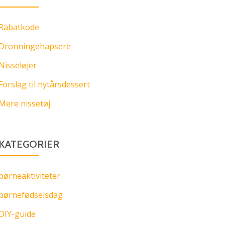
Rabatkode
Dronningehapsere
Nisseløjer
Forslag til nytårsdessert
Mere nissetøj
KATEGORIER
børneaktiviteter
børnefødselsdag
DIY-guide