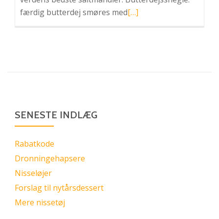
Læs
færdig butterdej smøres med
[…]
mere
omDronningehapsere
SENESTE INDLÆG
Rabatkode
Dronningehapsere
Nisseløjer
Forslag til nytårsdessert
Mere nissetøj