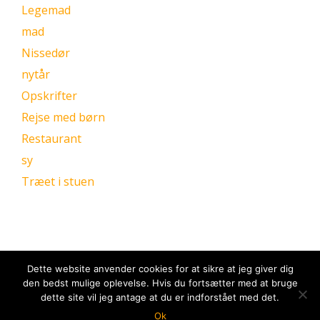
Legemad
mad
Nissedør
nytår
Opskrifter
Rejse med børn
Restaurant
sy
Træet i stuen
Dette website anvender cookies for at sikre at jeg giver dig
den bedst mulige oplevelse. Hvis du fortsætter med at bruge
dette site vil jeg antage at du er indforstået med det.
Ok