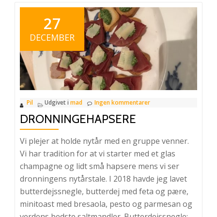
27
DECEMBER
Pil
Udgivet i
mad
Ingen kommentarer
DRONNINGEHAPSERE
Vi plejer at holde nytår med en gruppe venner.
Vi har tradition for at vi starter med et glas
champagne og lidt små hapsere mens vi ser
dronningens nytårstale. I 2018 havde jeg lavet
butterdejssnegle, butterdej med feta og pære,
minitoast med bresaola, pesto og parmesan og
verdens bedste saltmandler. Butterdejssnegle: