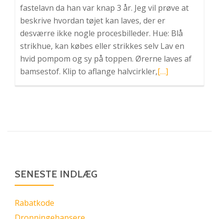
fastelavn da han var knap 3 år. Jeg vil prøve at
beskrive hvordan tøjet kan laves, der er
desværre ikke nogle procesbilleder. Hue: Blå
strikhue, kan købes eller strikkes selv Lav en
hvid pompom og sy på toppen. Ørerne laves af
Læs
bamsestof. Klip to aflange halvcirkler,
[…]
mere
omRasmus
Klump
udklædning
DIY
SENESTE INDLÆG
Rabatkode
Dronningehapsere