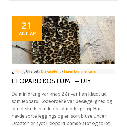
omKatt
DIY
21
JANUAR
Pil
Udgivet i
DIY-guide
Ingen kommentarer
LEOPARD KOSTUME – DIY
Da min dreng var knap 2 år var han klædt ud
som leopard. Kodeordene var bevægelighed og
at det skulle minde om almindeligt tøj. Han
havde sorte leggings og en sort bluse under.
Dragten er syet i leopard-bamse-stof og foret