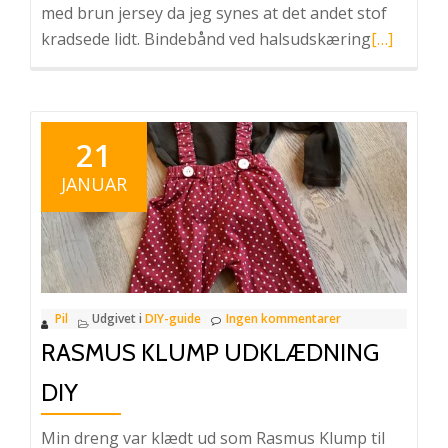
med brun jersey da jeg synes at det andet stof
Læs
kradsede lidt. Bindebånd ved halsudskæring
[…]
mere
omLeopar
kostume
–
21
DIY
JANUAR
Pil
Udgivet i
DIY-guide
Ingen kommentarer
RASMUS KLUMP UDKLÆDNING
DIY
Min dreng var klædt ud som Rasmus Klump til