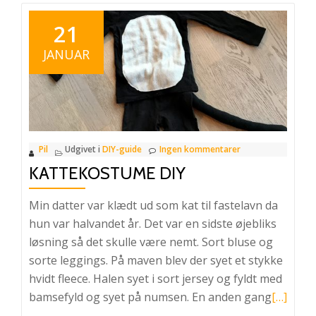
21
JANUAR
Pil
Udgivet i
DIY-guide
Ingen kommentarer
KATTEKOSTUME DIY
Min datter var klædt ud som kat til fastelavn da
hun var halvandet år. Det var en sidste øjebliks
løsning så det skulle være nemt. Sort bluse og
sorte leggings. På maven blev der syet et stykke
hvidt fleece. Halen syet i sort jersey og fyldt med
Læs
bamsefyld og syet på numsen. En anden gang
[…]
mere