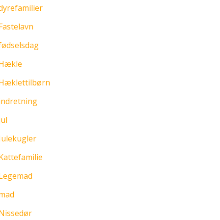
dyrefamilier
Fastelavn
fødselsdag
Hækle
Hæklettilbørn
indretning
jul
Julekugler
Kattefamilie
Legemad
mad
Nissedør