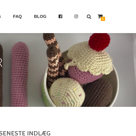
G
FAQ
BLOG
0
R
SENESTE INDLÆG