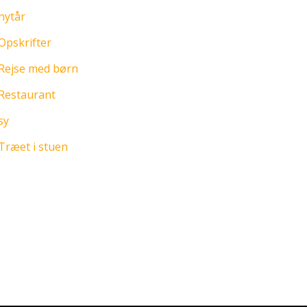
nytår
Opskrifter
Rejse med børn
Restaurant
sy
Træet i stuen