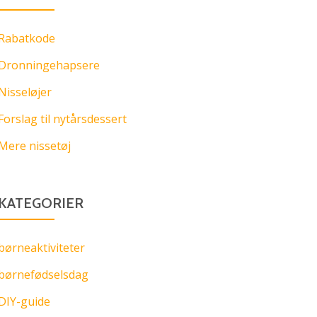
Rabatkode
Dronningehapsere
Nisseløjer
Forslag til nytårsdessert
Mere nissetøj
KATEGORIER
børneaktiviteter
børnefødselsdag
DIY-guide