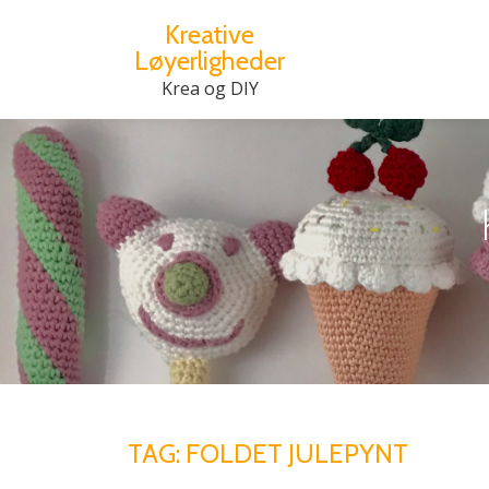
Kreative
Løyerligheder
Videre
til
Krea og DIY
indhold
TAG:
FOLDET JULEPYNT