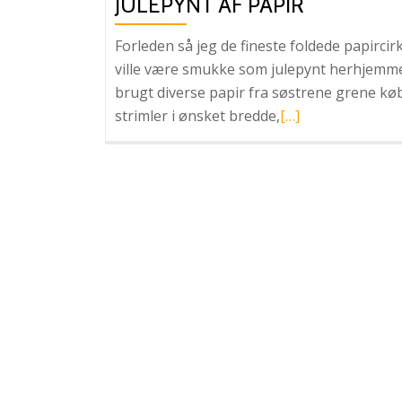
JULEPYNT AF PAPIR
Forleden så jeg de fineste foldede papirci
ville være smukke som julepynt herhjemme.
brugt diverse papir fra søstrene grene købte
Læs
strimler i ønsket bredde,
[…]
mere
omJulepynt
af
papir