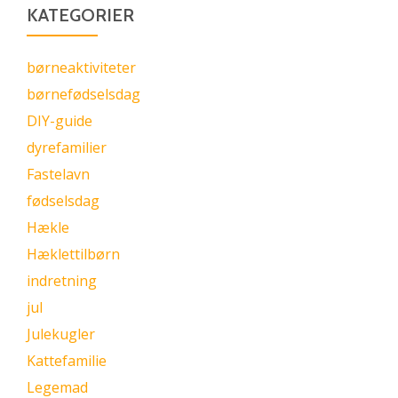
KATEGORIER
børneaktiviteter
børnefødselsdag
DIY-guide
dyrefamilier
Fastelavn
fødselsdag
Hækle
Hæklettilbørn
indretning
jul
Julekugler
Kattefamilie
Legemad