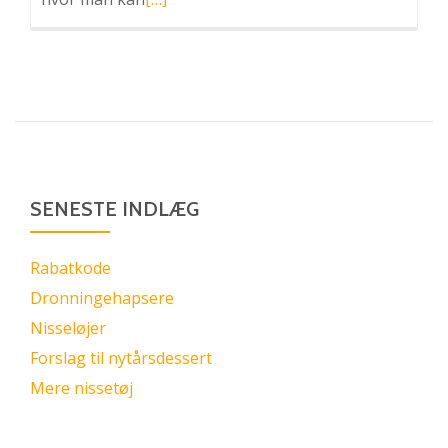
mere
omDukke
Nora
og
Elias
SENESTE INDLÆG
Rabatkode
Dronningehapsere
Nisseløjer
Forslag til nytårsdessert
Mere nissetøj