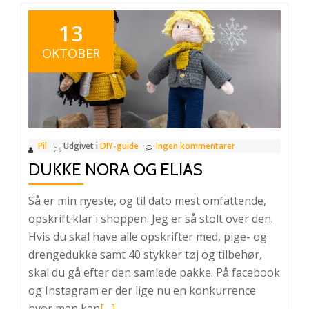
13
OKTOBER
Pil
Udgivet i
DIY-guide
Ingen kommentarer
DUKKE NORA OG ELIAS
Så er min nyeste, og til dato mest omfattende,
opskrift klar i shoppen. Jeg er så stolt over den.
Hvis du skal have alle opskrifter med, pige- og
drengedukke samt 40 stykker tøj og tilbehør,
skal du gå efter den samlede pakke. På facebook
og Instagram er der lige nu en konkurrence
Læs
hvor man kan
[…]