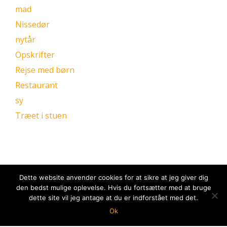
mad
Nissedør
nytår
Opskrifter
Rejse med børn
Restaurant
sy
Træet i stuen
Dette website anvender cookies for at sikre at jeg giver dig
den bedst mulige oplevelse. Hvis du fortsætter med at bruge
dette site vil jeg antage at du er indforstået med det.
Ok