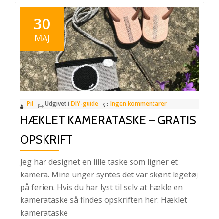
30
MAJ
Pil
Udgivet i
DIY-guide
Ingen kommentarer
HÆKLET KAMERATASKE – GRATIS
OPSKRIFT
Jeg har designet en lille taske som ligner et
kamera. Mine unger syntes det var skønt legetøj
på ferien. Hvis du har lyst til selv at hækle en
kamerataske så findes opskriften her: Hæklet
kamerataske