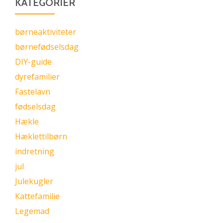
KATEGORIER
børneaktiviteter
børnefødselsdag
DIY-guide
dyrefamilier
Fastelavn
fødselsdag
Hækle
Hæklettilbørn
indretning
jul
Julekugler
Kattefamilie
Legemad