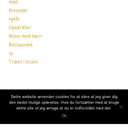
mad
Nissedør
nytår
Opskrifter
Rejse med børn
Restaurant
sy
Træet i stuen
Dette website anvender cookies for at sikre at jeg giver dig
den bedst mulige oplevelse. Hvis du fortsætter med at bruge
dette site vil jeg antage at du er indforstået med det.
Ok