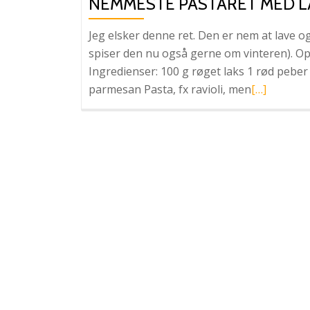
NEMMESTE PASTARET MED L
Jeg elsker denne ret. Den er nem at lave o
spiser den nu også gerne om vinteren). Ops
Ingredienser: 100 g røget laks 1 rød peber
Læs
parmesan Pasta, fx ravioli, men
[…]
mere
omNemmes
pastaret
med
laks