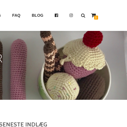
G
FAQ
BLOG
0
R
SENESTE INDLÆG