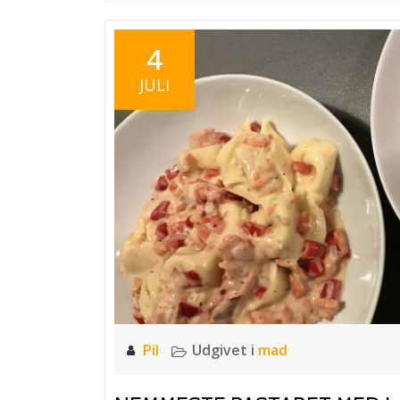
4
JULI
Pil
Udgivet i
mad