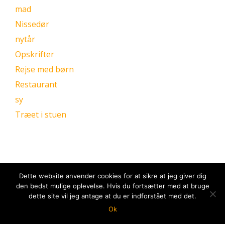
mad
Nissedør
nytår
Opskrifter
Rejse med børn
Restaurant
sy
Træet i stuen
Dette website anvender cookies for at sikre at jeg giver dig
den bedst mulige oplevelse. Hvis du fortsætter med at bruge
dette site vil jeg antage at du er indforstået med det.
Ok