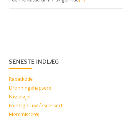
mere
omVærtindegave
til
jul
SENESTE INDLÆG
Rabatkode
Dronningehapsere
Nisseløjer
Forslag til nytårsdessert
Mere nissetøj