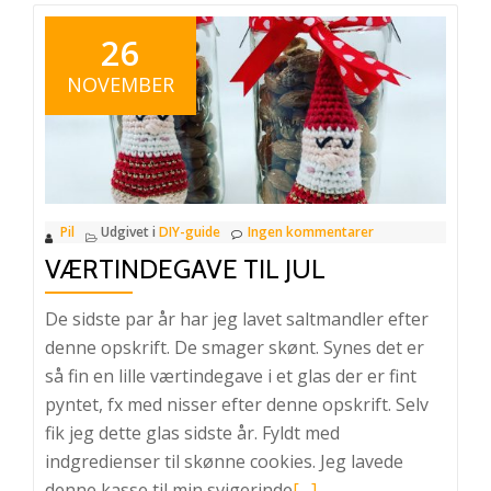
26
NOVEMBER
Pil
Udgivet i
DIY-guide
Ingen kommentarer
VÆRTINDEGAVE TIL JUL
De sidste par år har jeg lavet saltmandler efter
denne opskrift. De smager skønt. Synes det er
så fin en lille værtindegave i et glas der er fint
pyntet, fx med nisser efter denne opskrift. Selv
fik jeg dette glas sidste år. Fyldt med
indgredienser til skønne cookies. Jeg lavede
Læs
denne kasse til min svigerinde
[…]