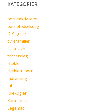
KATEGORIER
børneaktiviteter
børnefødselsdag
DIY-guide
dyrefamilier
Fastelavn
fødselsdag
Hækle
Hæklettilbørn
indretning
jul
Julekugler
Kattefamilie
Legemad