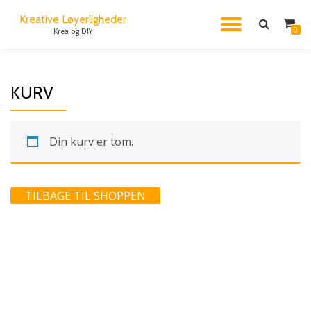
Kreative Løyerligheder
FLIP
0
Krea og DIY
Videre
til
NAVIG
indhold
KURV
Din kurv er tom.
TILBAGE TIL SHOPPEN