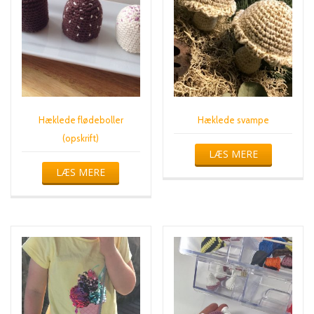
Hæklede flødeboller
Hæklede svampe
(opskrift)
LÆS MERE
LÆS MERE