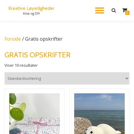
Kreative Løyerligheder
FLIP
0
Krea og DIY
Videre
til
NAVIG
indhold
Forside
/ Gratis opskrifter
GRATIS OPSKRIFTER
Viser 10 resultater