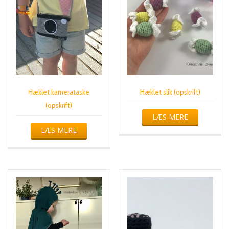
Hæklet kamerataske
Hæklet slik (opskrift)
(opskrift)
LÆS MERE
LÆS MERE