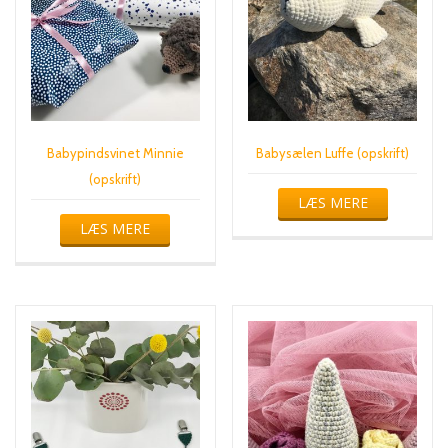
Babypindsvinet Minnie
Babysælen Luffe (opskrift)
(opskrift)
LÆS MERE
LÆS MERE