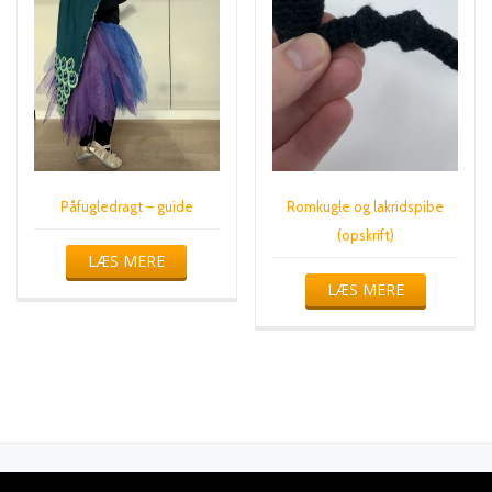
Påfugledragt – guide
Romkugle og lakridspibe
(opskrift)
LÆS MERE
LÆS MERE