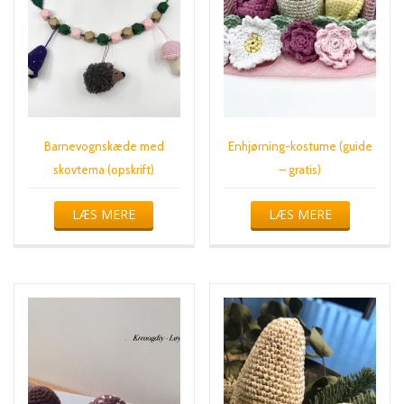
Barnevognskæde med
Enhjørning-kostume (guide
skovtema (opskrift)
– gratis)
LÆS MERE
LÆS MERE