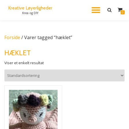
Kreative Løyerligheder
FLIP
0
Krea og DIY
Videre
til
NAVIG
indhold
Forside
/ Varer tagged “hæklet”
HÆKLET
Viser et enkelt resultat