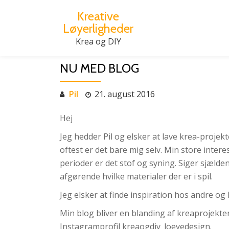
Kreative
Løyerligheder
Videre
til
Krea og DIY
indhold
NU MED BLOG
Pil
21. august 2016
Hej
Jeg hedder Pil og elsker at lave krea-projek
oftest er det bare mig selv. Min store intere
perioder er det stof og syning. Siger sjælden
afgørende hvilke materialer der er i spil.
Jeg elsker at finde inspiration hos andre og
Min blog bliver en blanding af kreaprojekter,
Instagramprofil kreaogdiy_loeyedesign.