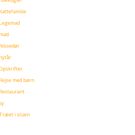
Julekugler
Kattefamilie
Legemad
mad
Nissedør
nytår
Opskrifter
Rejse med børn
Restaurant
sy
Træet i stuen