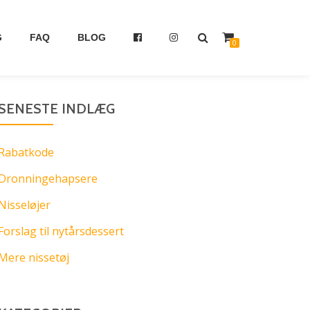
G
FAQ
BLOG
0
SENESTE INDLÆG
Rabatkode
Dronningehapsere
Nisseløjer
Forslag til nytårsdessert
Mere nissetøj