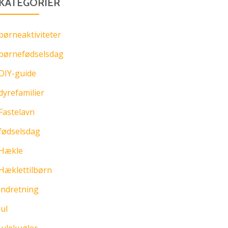
KATEGORIER
børneaktiviteter
børnefødselsdag
DIY-guide
dyrefamilier
Fastelavn
fødselsdag
Hækle
Hæklettilbørn
indretning
jul