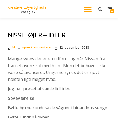
Kreative Løyerligheder
FLIP
0
Krea og DIY
Videre
til
NAVIG
indhold
NISSELØJER – IDEER
Pil
Ingen kommentarer
12. december 2018
Mange synes det er en udfordring når Nissen fra
børnehaven skal med hjem. Men det behøver ikke
være så avanceret. Ungerne synes det er sjovt
næsten lige meget hvad.
Jeg har prøvet at samle lidt ideer.
Soveværelse:
Bytte børne rundt så de vågner i hinandens senge.
Bytte rundt på dyner.