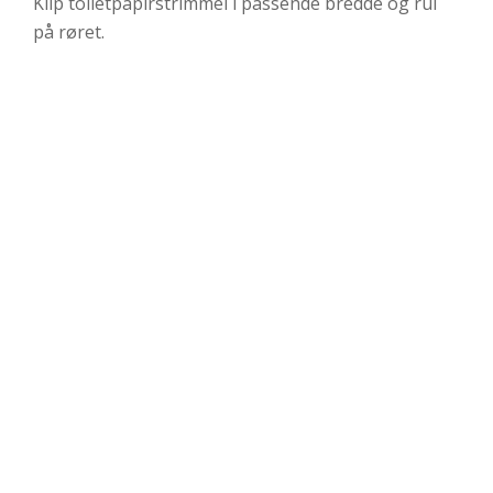
Klip toiletpapirstrimmel i passende bredde og rul
på røret.