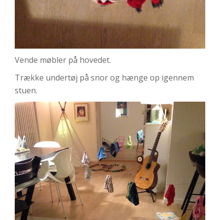
Vende møbler på hovedet.
Trække undertøj på snor og hænge op igennem
stuen.