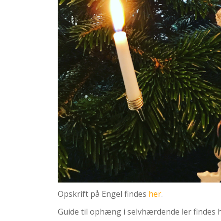
Opskrift på Engel findes
her
.
Guide til ophæng i selvhærdende ler findes h