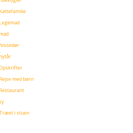
Julekugler
Kattefamilie
Legemad
mad
Nissedør
nytår
Opskrifter
Rejse med børn
Restaurant
sy
Træet i stuen