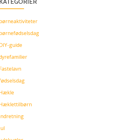
KATEGORIER
børneaktiviteter
børnefødselsdag
DIY-guide
dyrefamilier
Fastelavn
fødselsdag
Hækle
Hæklettilbørn
indretning
jul