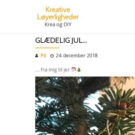
Kreative
Løyerligheder
Videre
til
Krea og DIY
indhold
GLÆDELIG JUL…
Pil
24. december 2018
…. fra mig til jer