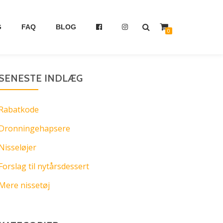
G
FAQ
BLOG
0
SENESTE INDLÆG
Rabatkode
Dronningehapsere
Nisseløjer
Forslag til nytårsdessert
Mere nissetøj