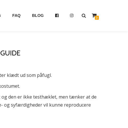
G
FAQ
BLOG
0
 GUIDE
ter klædt ud som påfugl.
l kostumet.
ft og den er ikke testhæklet, men tænker at de
le- og syfærdigheder vil kunne reproducere