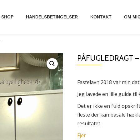
SHOP
HANDELSBETINGELSER
KONTAKT
OM MI
e
PÅFUGLEDRAGT –
Fastelavn 2018 var min dat
Jeg lavede en lille guide ti
Det er ikke en fuld opskri
fleste der kan basale hæk
resultatet.
Fjer