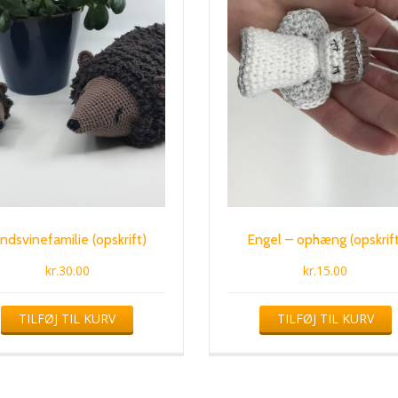
ndsvinefamilie (opskrift)
Engel – ophæng (opskrift
kr.
30.00
kr.
15.00
TILFØJ TIL KURV
TILFØJ TIL KURV