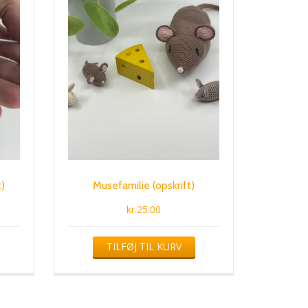
)
Musefamilie (opskrift)
kr.
25.00
TILFØJ TIL KURV