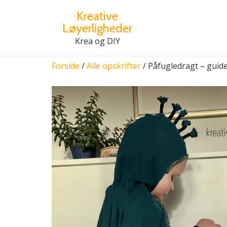
Kreative
Løyerligheder
Videre
til
Krea og DIY
indhold
Forside
/
Alle opskrifter
/ Påfugledragt – guid