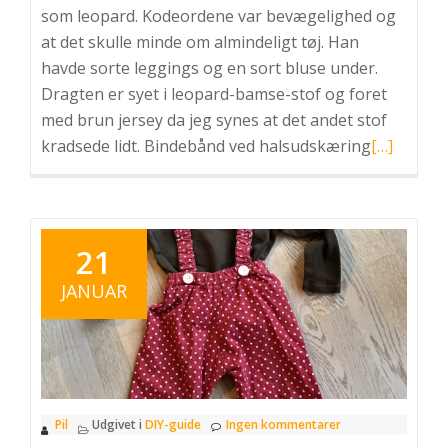
som leopard. Kodeordene var bevægelighed og
at det skulle minde om almindeligt tøj. Han
havde sorte leggings og en sort bluse under.
Dragten er syet i leopard-bamse-stof og foret
med brun jersey da jeg synes at det andet stof
Læs
kradsede lidt. Bindebånd ved halsudskæring
[…]
mere
omLeopar
kostume
–
21
DIY
JANUAR
Pil
Udgivet i
DIY-guide
Ingen kommentarer