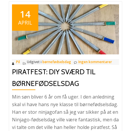
14
APRIL
Pil
Udgivet i
børnefødselsdag
Ingen kommentarer
PIRATFEST: DIY SVÆRD TIL
BØRNEFØDSELSDAG
Min søn bliver 6 år om få uger. I den anledning
skal vi have hans nye klasse til børnefødselsdag.
Han er stor ninjagofan så jeg var sikker på at en
Ninjago-fødselsdag ville være fantastisk, men da
vi talte om det ville han heller holde piratfest. Så