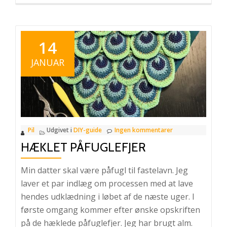
mere
omPåfuglekostume
del
1
14
JANUAR
Pil
Udgivet i
DIY-guide
Ingen kommentarer
HÆKLET PÅFUGLEFJER
Min datter skal være påfugl til fastelavn. Jeg
laver et par indlæg om processen med at lave
hendes udklædning i løbet af de næste uger. I
første omgang kommer efter ønske opskriften
på de hæklede påfuglefjer. Jeg har brugt alm.