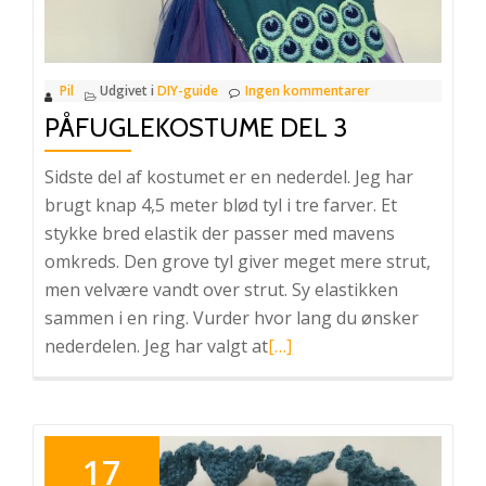
Pil
Udgivet i
DIY-guide
Ingen kommentarer
PÅFUGLEKOSTUME DEL 3
Sidste del af kostumet er en nederdel. Jeg har
brugt knap 4,5 meter blød tyl i tre farver. Et
stykke bred elastik der passer med mavens
omkreds. Den grove tyl giver meget mere strut,
men velvære vandt over strut. Sy elastikken
sammen i en ring. Vurder hvor lang du ønsker
Læs
nederdelen. Jeg har valgt at
[…]
mere
omPåfuglekostume
del
3
17