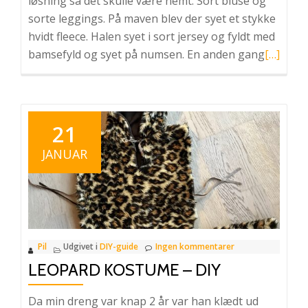
løsning så det skulle være nemt. Sort bluse og
sorte leggings. På maven blev der syet et stykke
hvidt fleece. Halen syet i sort jersey og fyldt med
Læs
bamsefyld og syet på numsen. En anden gang
[…]
mere
omKatt
DIY
21
JANUAR
Pil
Udgivet i
DIY-guide
Ingen kommentarer
LEOPARD KOSTUME – DIY
Da min dreng var knap 2 år var han klædt ud