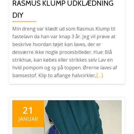
RASMUS KLUMP UDKLÆDNING
DIY
Min dreng var klædt ud som Rasmus Klump til
fastelavn da han var knap 3 år. Jeg vil prøve at
beskrive hvordan tøjet kan laves, der er
desværre ikke nogle procesbilleder. Hue: Blå
strikhue, kan købes eller strikkes selv Lav en
hvid pompom og sy på toppen. Ørerne laves af
Læs
bamsestof. Klip to aflange halvcirkler,
[…]
mere
omRasmus
Klump
udklædning
21
DIY
JANUAR