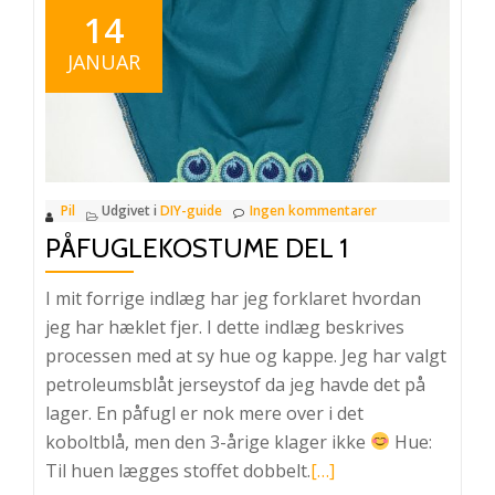
2
14
JANUAR
Pil
Udgivet i
DIY-guide
Ingen kommentarer
PÅFUGLEKOSTUME DEL 1
I mit forrige indlæg har jeg forklaret hvordan
jeg har hæklet fjer. I dette indlæg beskrives
processen med at sy hue og kappe. Jeg har valgt
petroleumsblåt jerseystof da jeg havde det på
lager. En påfugl er nok mere over i det
koboltblå, men den 3-årige klager ikke
Hue:
Læs
Til huen lægges stoffet dobbelt.
[…]