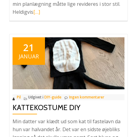
min planlægning måtte lige revideres i stor stil.
Læs
Heldigvis
[…]
mere
omPiratfest:
Diy
sværd
21
til
JANUAR
børnefødselsdag
Pil
Udgivet i
DIY-guide
Ingen kommentarer
KATTEKOSTUME DIY
Min datter var klædt ud som kat til fastelavn da
hun var halvandet år. Det var en sidste øjebliks