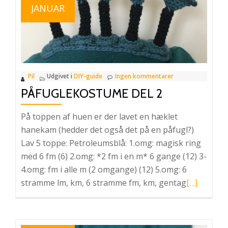
JANUAR
Pil
Udgivet i
DIY-guide
Ingen kommentarer
PÅFUGLEKOSTUME DEL 2
På toppen af huen er der lavet en hæklet
hanekam (hedder det også det på en påfugl?)
Lav 5 toppe: Petroleumsblå: 1.omg: magisk ring
med 6 fm (6) 2.omg: *2 fm i en m* 6 gange (12) 3-
4.omg: fm i alle m (2 omgange) (12) 5.omg: 6
Læs
stramme lm, km, 6 stramme fm, km, gentag
[…]
mere
omPåfugl
del