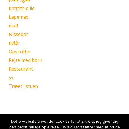
Kattefamilie
Legemad
mad
Nissedør
nytår
Opskrifter
Rejse med børn
Restaurant
sy
Træet i stuen
Dette website anvender cookies for at sikre at jeg giver dig
den bedst mulige oplevelse. Hvis du fortsætter med at bruge