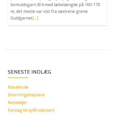
bomuldsgarn 8/4 med læbelængde på 160-170
m, det meste var vist fra søstrene grene.
Læs
Guldgarnet
[…]
mere
omHæklet
påfuglefjer
SENESTE INDLÆG
Rabatkode
Dronningehapsere
Nisseløjer
Forslag til nytårsdessert