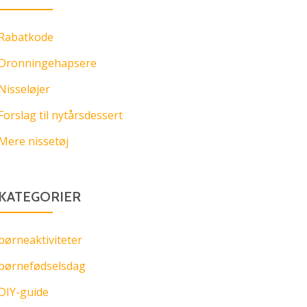
Rabatkode
Dronningehapsere
Nisseløjer
Forslag til nytårsdessert
Mere nissetøj
KATEGORIER
børneaktiviteter
børnefødselsdag
DIY-guide