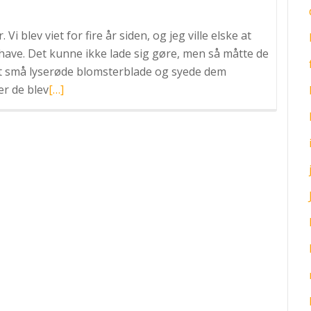
Vi blev viet for fire år siden, og jeg ville elske at
have. Det kunne ikke lade sig gøre, men så måtte de
t små lyserøde blomsterblade og syede dem
Læs
r de blev
[…]
mere
omKirsebærtræer