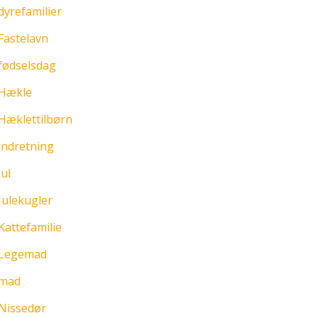
dyrefamilier
Fastelavn
fødselsdag
Hækle
Hæklettilbørn
indretning
jul
Julekugler
Kattefamilie
Legemad
mad
Nissedør