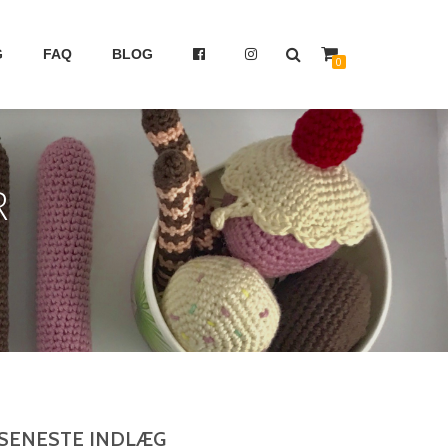
G
FAQ
BLOG
0
R
SENESTE INDLÆG