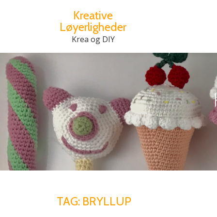
Kreative
Løyerligheder
Videre
til
Krea og DIY
indhold
TAG:
BRYLLUP