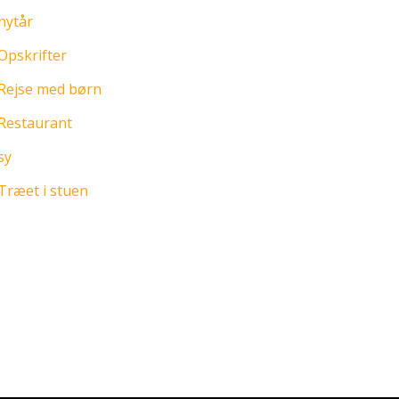
nytår
Opskrifter
Rejse med børn
Restaurant
sy
Træet i stuen