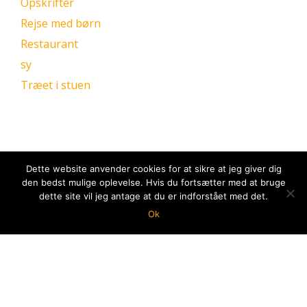
Opskrifter
Rejse med børn
Restaurant
sy
Træet i stuen
Dette website anvender cookies for at sikre at jeg giver dig
den bedst mulige oplevelse. Hvis du fortsætter med at bruge
dette site vil jeg antage at du er indforstået med det.
Ok