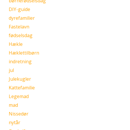
børnefødselsdag
DIY-guide
dyrefamilier
Fastelavn
fødselsdag
Hækle
Hæklettilbørn
indretning
jul
Julekugler
Kattefamilie
Legemad
mad
Nissedør
nytår